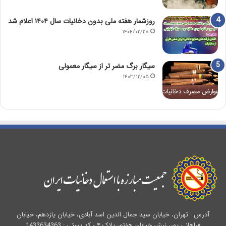
روزشمار هفته ملی بدون دخانیات سال ۱۴۰۴ اعلام شد
۱۴۰۴/۰۲/۲۸
سیگار برگ مضر تر از سیگار معمولی
۱۴۰۳/۱۲/۰۵
آدرس : تهران، خیابان سید جمال الدین اسد آبادی، خیابان یازدهم، خیابان
فراهانی پور، نبش خیابان هفتم، پلاک ۴ - کد پستی : 1433634363