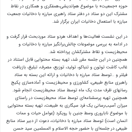
حوزه «جمعیت» با موضوع هم‌اندیشی،همفکری و همکاری در نقاط
مشترک این دو ستاد در دفتر ستاد راهبری مبارزه با دخانیات جمعیت
مبارزه با استعمال دخانیات ایران برگزار شد.
در این نشست فعالیت‌ها و اهداف هردو ستاد موردبحث قرار گرفت و
در ادامه به بررسی موضوعات چالش‌برانگیز مبارزه با دخانیات و
محیط‌زیست و نقاط مشترکشان پرداخته شد.
همچنین در این جلسه مقرر شد، تهیه بسته محتوایی قابل استناد در
غالب کاشت توتون و تنباکو، تولید، توزیع، مصرف، تبلیغ، بازیافت
فیلتر و …توسط ستاد مبارزه با دخانیات و ارائه این بسته به ستاد
راهبری منابع طبیعی، کشاورزی و محیط‌زیست و آماده‌سازی پکیج
رسانه­ای ظرف مدت یک ماه توسط ستاد محیط‌زیست انجام شود.
همچنین تهیه پرسشنامه‌ای توسط ستاد محیط‌زیست در راستای
میزان آسیب‌رسانی یک فرد سیگاری به طبیعت، تهیه بسته محتوایی
با موضوع ناباروری وسط جنین با رویکرد (عوامل حیات و ممات
انسان است) توسط ستاد مبارزه با دخانیات، دعوت از دبیر ستاد منابع
طبیعی در جلسه‌ای با حضور حجه الاسلام و المسلمین سید حسن