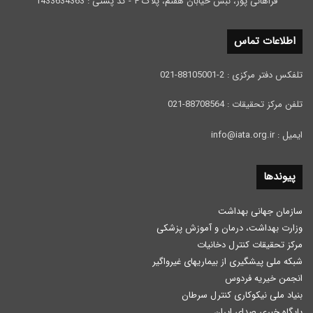
فراهانی پور، نبش خیابان هفتم، پلاک ۴ - کد پستی : 1433634363
اطلاعات تماس
تلفکس دفتر مرکزی : 2-88105001-021
تلفن مرکز تحقیقات : 88708564-021
ایمیل : info@iata.org.ir
پیوندها
سازمان جهانی بهداشت
وزارت بهداشت، درمان و آموزش پزشكی
مرکز تحقیقات کنترل دخانیات
شبکه ملی پیشگیری از بیماریهای غیرواگیر
انجمن خیریه فردوس
بنیاد ملی نیکوکاری کنترل سرطان
پایگاه خبری صدای ایران