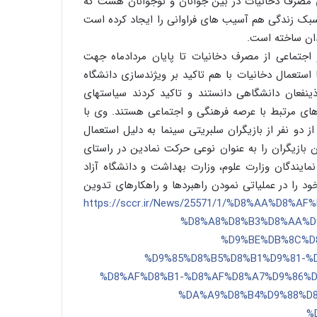
آمارهای مصرف بیانگر افزایش بیش از ۱۰۰ درصدی مصرف دخانیات در بین جوانان و نوجوانان هست که
سبک زندگی هم آسیب های فراوانی را ایجاد کرده است
دان ساخته است.
اجتماعی از مصرف دخانیات تا پایان مردادماه جهت
ستعمال دخانیات با هم تاکید بر ویژندسازی دانشگاه
فعان دانشگاهی دانستند و تاکید کردند سیاستهای
ای مرتبط با عرصه فرهنگی و اجتماعی هستند. وی با
 دو نفر از بازیگران سلبریتی سینما به دلیل استعمال
بازیگران را به عنوان نوعی حرکت نمادین در راستای
ایندگان وزارت علوم، وزارت بهداشت و دانشگاه آزاد
د را در عملیاتی نمودن راهبردها و راهکارهای تدوین
https://sccr.ir/News/25571/1/%D8%AA%D8%A
%D8%A8%D8%B3%D8%AA%D
%D9%BE%DB%8C%D
%D9%85%D8%B5%D8%B1%D9%81-%
%D8%AF%D8%B1-%D8%AF%D8%A7%D9%86%D
%DA%A9%D8%B4%D9%88%D8
%