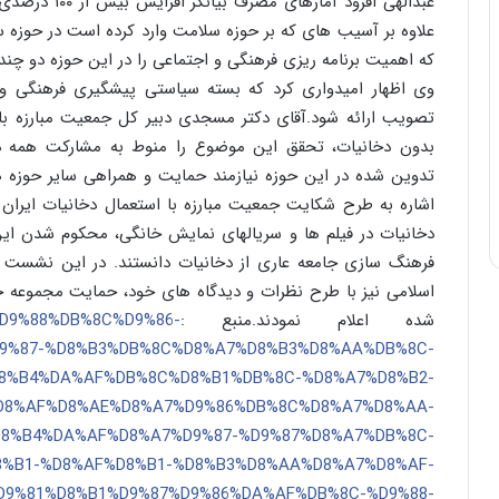
عبدالهی افزود 
علاوه بر آسیب های که بر حوزه سلامت وارد کرده است در حوزه 
که اهمیت برنامه ریزی فرهنگی و اجتماعی را در این حوزه دو چن
وی اظهار امیدواری کرد که بسته سیاستی پیشگیری فرهنگی و 
تصویب ارائه شود.آقای دکتر مسجدی دبیر کل جمعیت مبارزه با ا
بدون دخانیات، تحقق این موضوع را منوط به مشارکت همه ذین
تدوین شده در این حوزه نیازمند حمایت و همراهی سایر حوزه ه
اشاره به طرح شکایت جمعیت مبارزه با استعمال دخانیات ایران از
دخانیات در فیلم ها و سریالهای نمایش خانگی، محکوم شدن این 
فرهنگ سازی جامعه عاری از دخانیات دانستند. در این نشست نم
اسلامی نیز با طرح نظرات و دیدگاه های خود، حمایت مجموعه خو
شده اعلام نمودند.منبع :
F%D9%88%DB%8C%D9%86-
9%87-%D8%B3%DB%8C%D8%A7%D8%B3%D8%AA%DB%8C-
8%B4%DA%AF%DB%8C%D8%B1%DB%8C-%D8%A7%D8%B2-
D8%AF%D8%AE%D8%A7%D9%86%DB%8C%D8%A7%D8%AA-
8%B4%DA%AF%D8%A7%D9%87-%D9%87%D8%A7%DB%8C-
%B1-%D8%AF%D8%B1-%D8%B3%D8%AA%D8%A7%D8%AF-
D9%81%D8%B1%D9%87%D9%86%DA%AF%DB%8C-%D9%88-