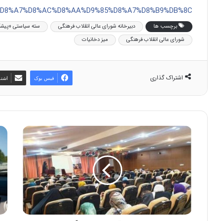
D8%A7%D8%AC%D8%AA%D9%85%D8%A7%D8%B9%DB%8C
برچسب ها
دبیرخانه شورای عالی انقلاب فرهنگی
سته سیاستی «پیشگ
شورای عالی انقلاب فرهنگی
میز دخانیات
اشتراک گذاری
فیس بوک
اشتر