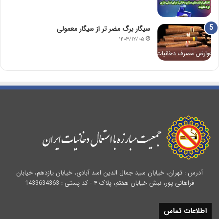
سیگار برگ مضر تر از سیگار معمولی
۱۴۰۳/۱۲/۰۵
آدرس : تهران، خیابان سید جمال الدین اسد آبادی، خیابان یازدهم، خیابان
فراهانی پور، نبش خیابان هفتم، پلاک ۴ - کد پستی : 1433634363
اطلاعات تماس