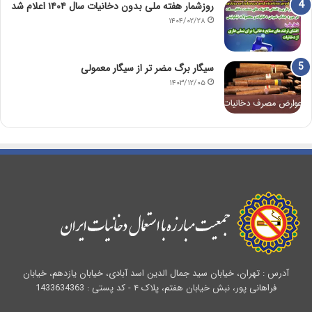
روزشمار هفته ملی بدون دخانیات سال ۱۴۰۴ اعلام شد
۱۴۰۴/۰۲/۲۸
سیگار برگ مضر تر از سیگار معمولی
۱۴۰۳/۱۲/۰۵
آدرس : تهران، خیابان سید جمال الدین اسد آبادی، خیابان یازدهم، خیابان
فراهانی پور، نبش خیابان هفتم، پلاک ۴ - کد پستی : 1433634363