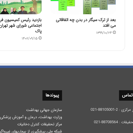
بعد از ترک سیگار در بدن چه اتفاقاتی
بازدید رئیس کمیسیون فر
می افتد
اجتماعی شورای شهر تهران
پاک
۱۳۹۹/۱۰/۲۴
۱۴۰۲/۰۹/۱۵
 تماس
پیوندها
 2-88105001-021
سازمان جهانی بهداشت
وزارت بهداشت، درمان و آموزش پزشكی
: 88708564-021
مرکز تحقیقات کنترل دخانیات
شبکه ملی پیشگیری از بیماریهای غیرواگی