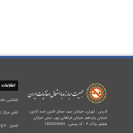
اطلاعات
تلفکس دفتر مرکزی :
آدرس : تهران، خیابان سید جمال الدین اسد آبادی،
تلفن مرکز تحقیقات 
خیابان یازدهم، خیابان فراهانی پور، نبش خیابان
هفتم، پلاک ۴ - کد پستی : 1433634363
ایمیل : info@iata.org.ir