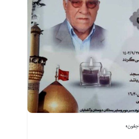
رَاجِعُونَ»