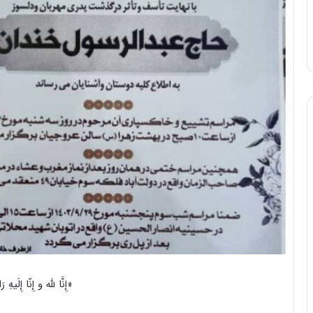
«إِنَّا للّه و إِنّا إِلَیهِ 