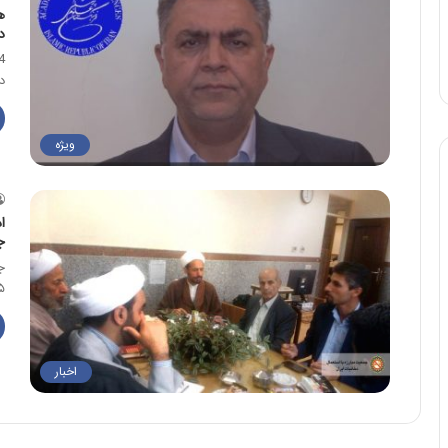
ه
د
د
ویژه
ا
ج
ج
۱۵ تیرماه، با حوزه 
اخبار