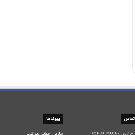
 تماس
پیوندها
 2-88105001-021
سازمان جهانی بهداشت