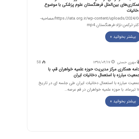
مکاری‌های بین‌الملل فرهنگستان علوم پزشکی با موضوع
خانیات
https://iata.org.ir/wp-content/uploads/2024/04/مصاحبه-
کتر-ترکمن-نژاد-فرهنگستان.mp4
بیشتر بخوانید »
مهری حسنی
۱۳۹۸/۰۴/۱۷
58
دامه همکاری مرکز مدیریت حوزه علمیه خواهران قم، با
معیت مبارزه با استعمال دخانیات ایران
معیت مبارزه با استعمال دخانیات ایران طی جلسه ای در تاریخ
علمیه خواهران در قم عرصه…
بیشتر بخوانید »