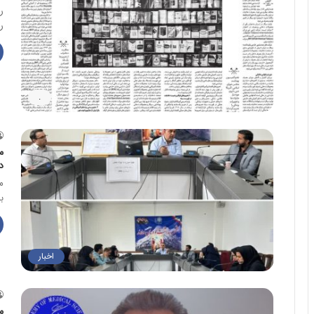
ر
.
د
م
ب
اخبار
م