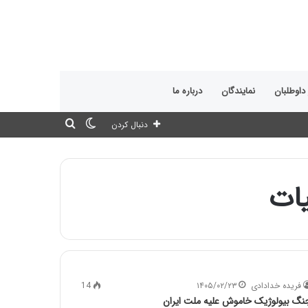
 داوطلبان
نمایندگان
درباره ما
تغییر
جستجو
دنبال کردن
پوسته
برای
ات
فریده خدادادی
۱۴۰۵/۰۲/۲۳
14
نگ بیولوژیک خاموش علیه ملت ایران