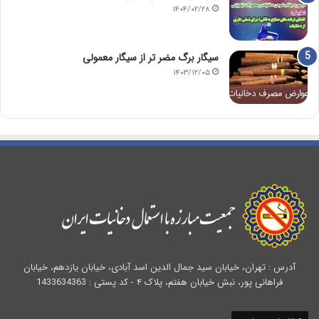
۱۴۰۴/۰۲/۲۸
سیگار برگ مضر تر از سیگار معمولی
۱۴۰۳/۱۲/۰۵
آدرس : تهران، خیابان سید جمال الدین اسد آبادی، خیابان یازدهم، خیابان
فراهانی پور، نبش خیابان هفتم، پلاک ۴ - کد پستی : 1433634363