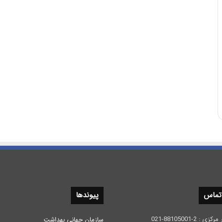
 تماس
پیوندها
 2-88105001-021
سازمان جهانی بهداشت