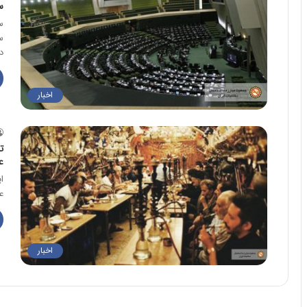
س
س
س
د
اخبار
ت
ع
ع
اخبار