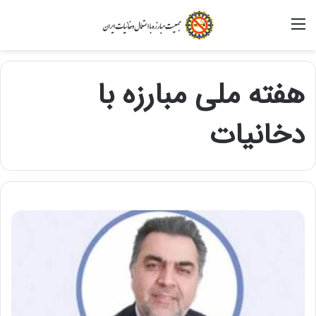
منو
هفته ملی مبارزه با
دخانیات