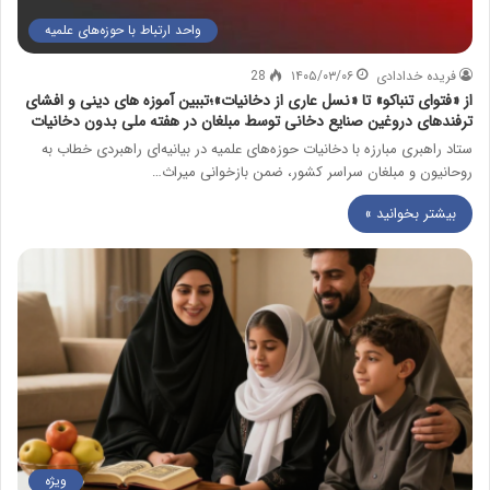
واحد ارتباط با حوزه‌های علمیه
فریده خدادادی
۱۴۰۵/۰۳/۰۶
28
از «فتوای تنباکو» تا «نسل عاری از دخانیات»؛تببین آموزه های دینی و افشای
ترفندهای دروغین صنایع دخانی توسط مبلغان در هفته ملی بدون دخانیات
ستاد راهبری مبارزه با دخانیات حوزه‌های علمیه در بیانیه‌ای راهبردی خطاب به
روحانیون و مبلغان سراسر کشور، ضمن بازخوانی میراث…
بیشتر بخوانید »
ویژه