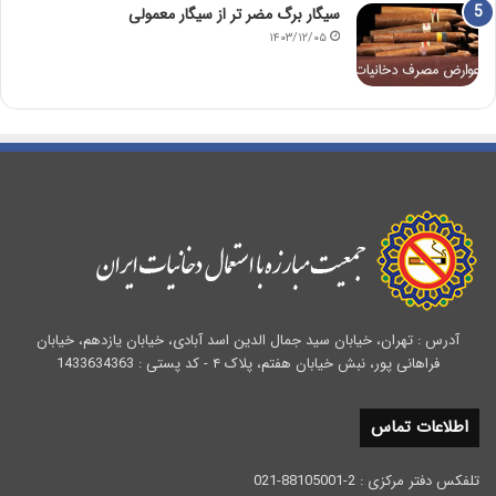
سیگار برگ مضر تر از سیگار معمولی
۱۴۰۳/۱۲/۰۵
آدرس : تهران، خیابان سید جمال الدین اسد آبادی، خیابان یازدهم، خیابان
فراهانی پور، نبش خیابان هفتم، پلاک ۴ - کد پستی : 1433634363
اطلاعات تماس
تلفکس دفتر مرکزی : 2-88105001-021