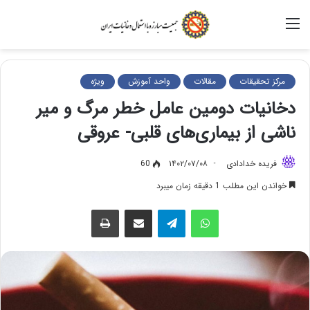
منو
مرکز تحقیقات
مقالات
واحد آموزش
ویژه
دخانیات دومین عامل خطر مرگ و میر
ناشی از بیماری‌های قلبی- عروقی
فریده خدادادی
۱۴۰۲/۰۷/۰۸
60
خواندن این مطلب 1 دقیقه زمان میبرد
واتس آپ
تلگرام
اشتراک گذاری از طریق ایمیل
چاپ