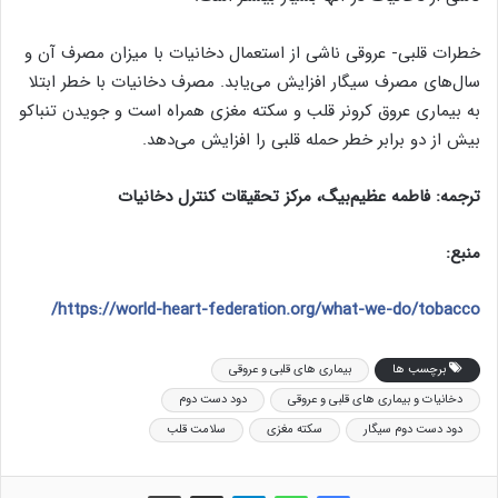
خطرات قلبی- عروقی ناشی از استعمال دخانیات با میزان مصرف آن و
سال‌های مصرف سیگار افزایش می‌یابد. مصرف دخانیات با خطر ابتلا
به بیماری عروق کرونر قلب و سکته مغزی همراه است و جویدن تنباکو
بیش از دو برابر خطر حمله قلبی را افزایش می‌دهد.
ترجمه: فاطمه عظیم‌بیگ، مرکز تحقیقات کنترل دخانیات
منبع:
https://world-heart-federation.org/what-we-do/tobacco/
برچسب ها
بیماری های قلبی و عروقی
دخانیات و بیماری های قلبی و عروقی
دود دست دوم
دود دست دوم سیگار
سکته مغزی
سلامت قلب