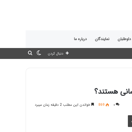
 داوطلبان
نمایندگان
درباره ما
تغییر
جستجو
دنبال کردن
پوسته
برای
نی هستند؟
۰
869
خواندن این مطلب 2 دقیقه زمان میبرد
چاپ