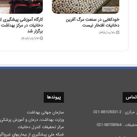
خودکفایی در صنعت مرگ آفرین
کارگاه آموزشی پیشگیری ا
دخانیات افتخار نیست
دخانیات در مرکز بهداشت 
برگزار شد
۱۳۹۸/۱۰/۳۰
۱۴۰۳/۰۷/۲۳
 تماس
پیوندها
 2-88105001-021
سازمان جهانی بهداشت
وزارت بهداشت، درمان و آموزش پزشكی
: 88708564-021
مرکز تحقیقات کنترل دخانیات
شبکه ملی پیشگیری از بیماریهای غیرواگی