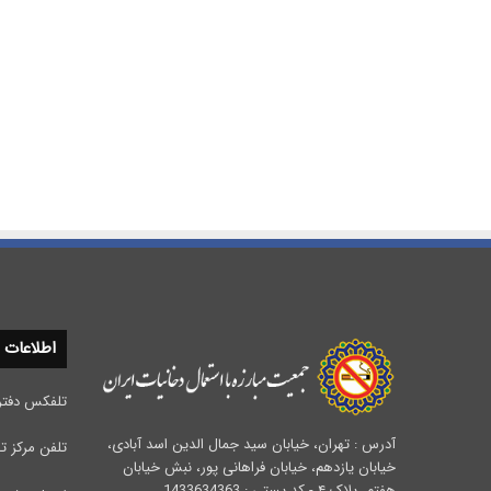
اطلاعات
تلفکس دفتر مرکزی :
آدرس : تهران، خیابان سید جمال الدین اسد آبادی،
تلفن مرکز تحقیقات 
خیابان یازدهم، خیابان فراهانی پور، نبش خیابان
هفتم، پلاک ۴ - کد پستی : 1433634363