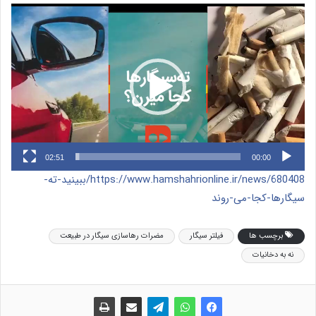
نمایشگر
ویدیو
02:51
00:00
https://www.hamshahrionline.ir/news/680408/ببینید-ته-
سیگارها-کجا-می-روند
برچسب ها
فیلتر سیگار
مضرات رهاسازی سیگار در طبیعت
نه به دخانیات