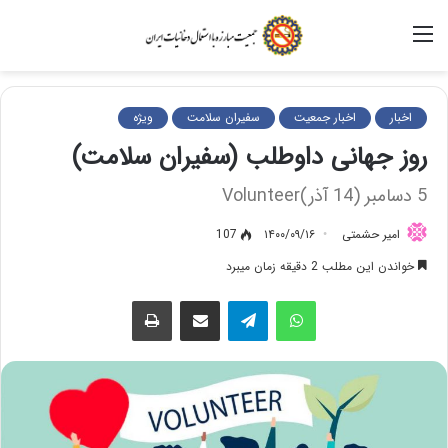
منو
اخبار
اخبار جمعیت
سفیران سلامت
ویژه
روز جهانی داوطلب (سفیران سلامت)
5 دسامبر (14 آذر)Volunteer
امیر حشمتی
۱۴۰۰/۰۹/۱۶
107
خواندن این مطلب 2 دقیقه زمان میبرد
واتس آپ
تلگرام
اشتراک گذاری از طریق ایمیل
چاپ