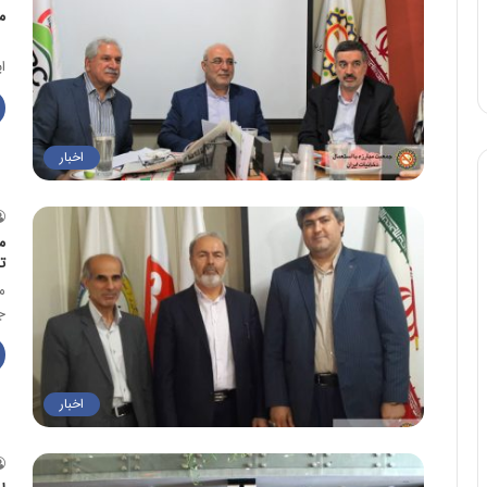
م
ب
ایر
اخبار
م
ت
م
ج
اخبار