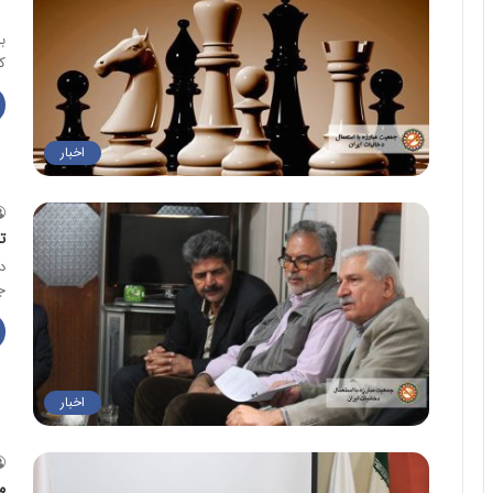
ن
ب
ک
اخبار
ت
د
ج
اخبار
م