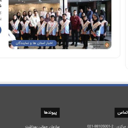
ا
ش
گ
ا
اخبار استان ها و نمایندگان
 تماس
پیوندها
 2-88105001-021
سازمان جهانی بهداشت