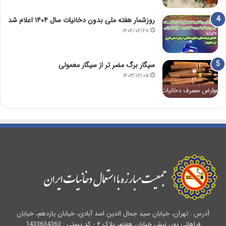
روزشمار هفته ملی بدون دخانیات سال ۱۴۰۴ اعلام شد
۱۴۰۴/۰۲/۲۸
سیگار برگ مضر تر از سیگار معمولی
۱۴۰۳/۱۲/۰۵
آدرس : تهران، خیابان سید جمال الدین اسد آبادی، خیابان یازدهم، خیابان
فراهانی پور، نبش خیابان هفتم، پلاک ۴ - کد پستی : 1433634363