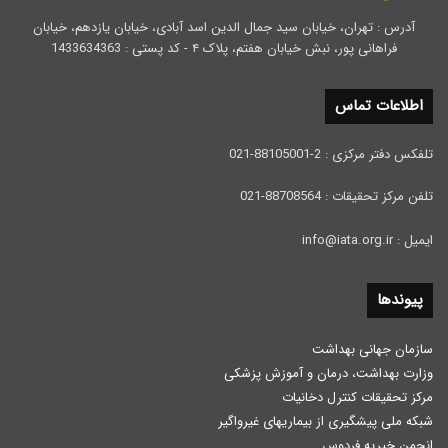
آدرس : تهران، خیابان سید جمال الدین اسد آبادی، خیابان یازدهم، خیابان
فراهانی پور، نبش خیابان هفتم، پلاک ۴ - کد پستی : 1433634363
اطلاعات تماس
تلفکس دفتر مرکزی : 2-88105001-021
تلفن مرکز تحقیقات : 88708564-021
ایمیل : info@iata.org.ir
پیوندها
سازمان جهانی بهداشت
وزارت بهداشت، درمان و آموزش پزشكی
مرکز تحقیقات کنترل دخانیات
شبکه ملی پیشگیری از بیماریهای غیرواگیر
انجمن خیریه فردوس